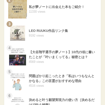
2
私が夢ノートに出会えた本をご紹介！
11330 views
3
LEO RUUKU作品リンク集
9192 views
4
【大谷翔平選手の夢ノート】10代の頃に書い
たことが「叶いまくってる」秘密とは？
4569 views
5
問題ばかり起こったとき「私はいつもなんと
かなる」この言霊がおすすめな理由
4516 views
6
決めると叶う願望実現力の使い方［決めるだ
けで叶う秘密］