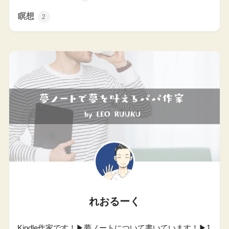
瞑想
2
れおるーく
Kindle作家です！▶︎夢ノートについて書いています！▶︎1