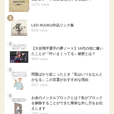
11331 views
3
LEO RUUKU作品リンク集
9200 views
4
【大谷翔平選手の夢ノート】10代の頃に書い
たことが「叶いまくってる」秘密とは？
4569 views
5
問題ばかり起こったとき「私はいつもなんと
かなる」この言霊がおすすめな理由
4517 views
6
お金のメンタルブロックとは？私がブロック
を解除することができた簡単な外し方をお伝
えします
1982 views