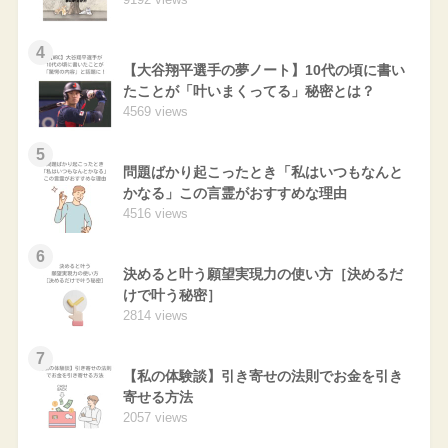
4
【大谷翔平選手の夢ノート】10代の頃に書い
たことが「叶いまくってる」秘密とは？
4569 views
5
問題ばかり起こったとき「私はいつもなんと
かなる」この言霊がおすすめな理由
4516 views
6
決めると叶う願望実現力の使い方［決めるだ
けで叶う秘密］
2814 views
7
【私の体験談】引き寄せの法則でお金を引き
寄せる方法
2057 views