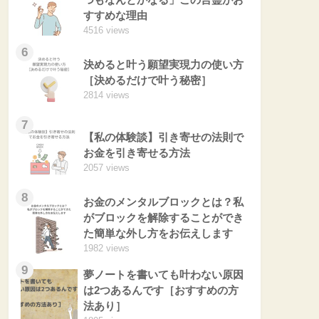
すすめな理由
4516 views
6
決めると叶う願望実現力の使い方
［決めるだけで叶う秘密］
2814 views
7
【私の体験談】引き寄せの法則で
お金を引き寄せる方法
2057 views
8
お金のメンタルブロックとは？私
がブロックを解除することができ
た簡単な外し方をお伝えします
1982 views
9
夢ノートを書いても叶わない原因
は2つあるんです［おすすめの方
法あり］