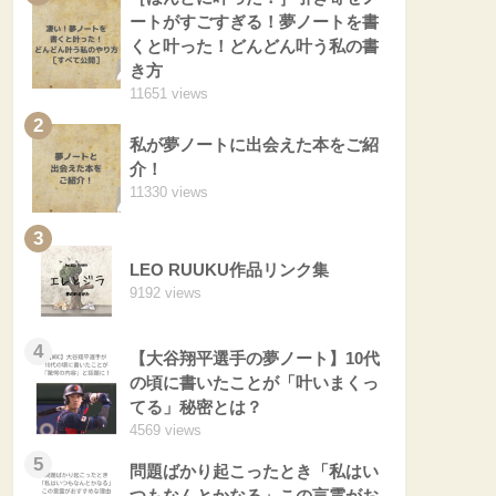
ートがすごすぎる！夢ノートを書
くと叶った！どんどん叶う私の書
き方
11651 views
2
私が夢ノートに出会えた本をご紹
介！
11330 views
3
LEO RUUKU作品リンク集
9192 views
4
【大谷翔平選手の夢ノート】10代
の頃に書いたことが「叶いまくっ
てる」秘密とは？
4569 views
5
問題ばかり起こったとき「私はい
つもなんとかなる」この言霊がお