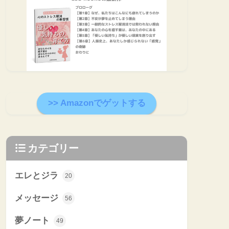
>> Amazonでゲットする
カテゴリー
エレとジラ
20
メッセージ
56
夢ノート
49