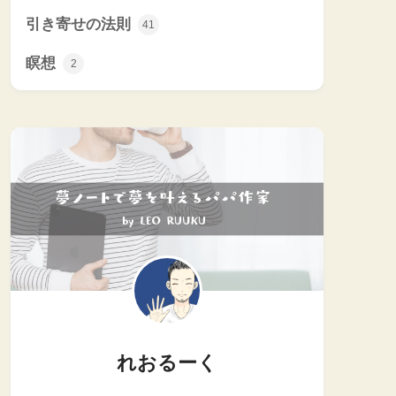
引き寄せの法則
41
瞑想
2
れおるーく