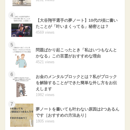
4
【大谷翔平選手の夢ノート】10代の頃に書い
たことが「叶いまくってる」秘密とは？
4569 views
5
問題ばかり起こったとき「私はいつもなんと
かなる」この言霊がおすすめな理由
4521 views
6
お金のメンタルブロックとは？私がブロック
を解除することができた簡単な外し方をお伝
えします
1982 views
7
夢ノートを書いても叶わない原因は2つあるん
です［おすすめの方法あり］
1805 views