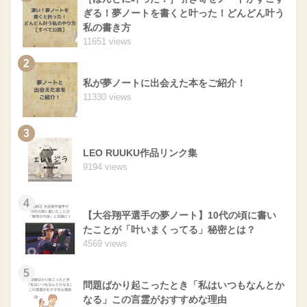
ぎる！夢ノートを書くと叶った！どんどん叶う
私の書き方
11651 views
2
私が夢ノートに出会えた本をご紹介！
11330 views
3
LEO RUUKU作品リンク集
9194 views
4
【大谷翔平選手の夢ノート】10代の頃に書い
たことが「叶いまくってる」秘密とは？
4569 views
5
問題ばかり起こったとき「私はいつもなんとか
なる」この言霊がおすすめな理由