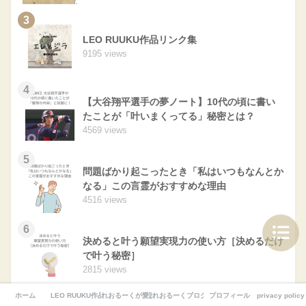
3
LEO RUUKU作品リンク集
9195 views
4
【大谷翔平選手の夢ノート】10代の頃に書い
たことが「叶いまくってる」秘密とは？
4569 views
5
問題ばかり起こったとき「私はいつもなんとか
なる」この言霊がおすすめな理由
4516 views
6
決めると叶う願望実現力の使い方［決めるだけ
で叶う秘密］
2815 views
ホーム
LEO RUUKU作品リンク集
れおるーくが愛読するおすすめ書籍
れおるーくブログについて
プロフィール
privacy policy
7