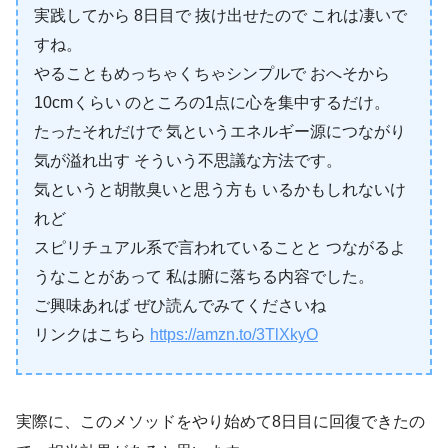
実践してから 8日目で 抜け出せたので これは凄いで
すね。
やることもめっちゃくちゃシンプルで おへそから
10cmくらい のところの1点に心を集中するだけ。
たったそれだけで 気というエネルギー源につながり
気が溢れ出す そういう不思議な方法です。
気というと胡散臭いと思う方も いるかもしれないけ
れど
スピリチュアル系で言われていることと つながるよ
うなことがあって 私は腑に落ちる内容でした。
ご興味あれば ぜひ読んでみてくださいね
リンクはこちら
https://amzn.to/3TlXkyO
実際に、このメソッドをやり始めて8日目に回復できたの