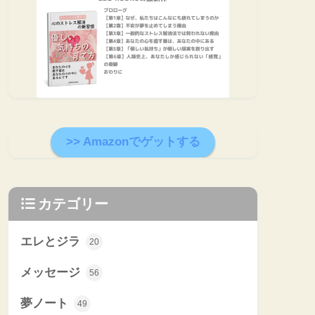
>> Amazonでゲットする
カテゴリー
エレとジラ
20
メッセージ
56
夢ノート
49