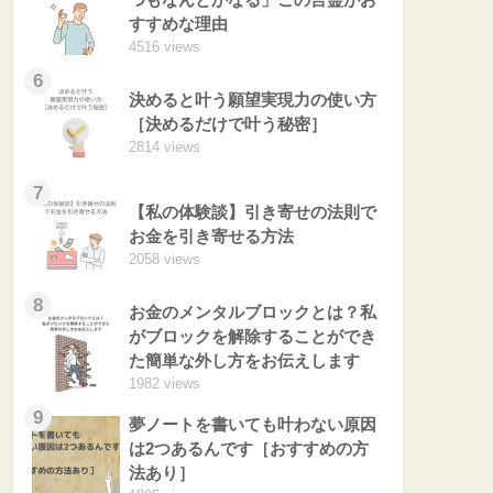
すすめな理由
4516 views
6
決めると叶う願望実現力の使い方
［決めるだけで叶う秘密］
2814 views
7
【私の体験談】引き寄せの法則で
お金を引き寄せる方法
2058 views
8
お金のメンタルブロックとは？私
がブロックを解除することができ
た簡単な外し方をお伝えします
1982 views
9
夢ノートを書いても叶わない原因
は2つあるんです［おすすめの方
法あり］