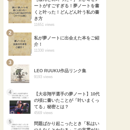
ートがすごすぎる！夢ノートを書
くと叶った！どんどん叶う私の書
き方
11651 views
2
私が夢ノートに出会えた本をご紹
介！
11330 views
3
LEO RUUKU作品リンク集
9193 views
4
【大谷翔平選手の夢ノート】10代
の頃に書いたことが「叶いまくっ
てる」秘密とは？
4569 views
5
問題ばかり起こったとき「私はい
つもなんとかなる」この言霊がお