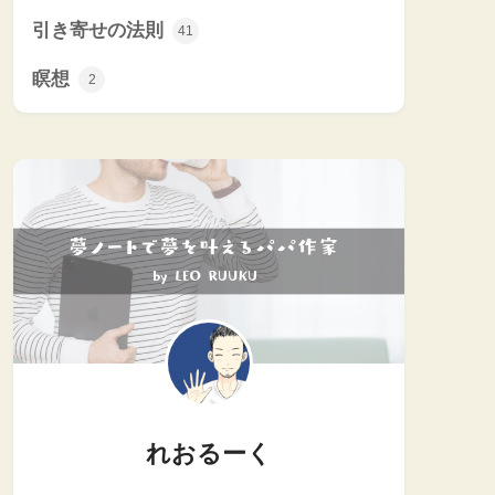
引き寄せの法則
41
瞑想
2
れおるーく