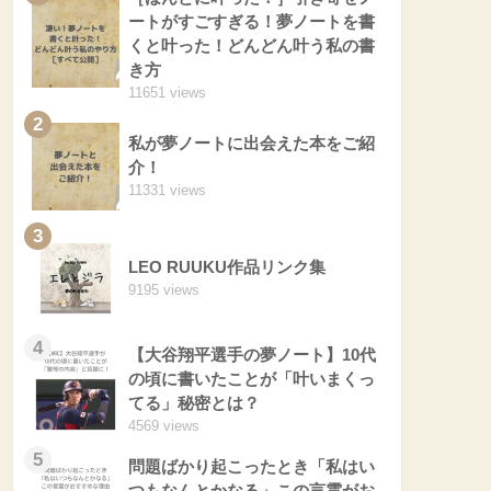
ートがすごすぎる！夢ノートを書
くと叶った！どんどん叶う私の書
き方
11651 views
2
私が夢ノートに出会えた本をご紹
介！
11331 views
3
LEO RUUKU作品リンク集
9195 views
4
【大谷翔平選手の夢ノート】10代
の頃に書いたことが「叶いまくっ
てる」秘密とは？
4569 views
5
問題ばかり起こったとき「私はい
つもなんとかなる」この言霊がお