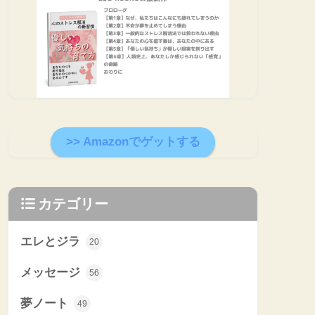
>> Amazonでゲットする
カテゴリー
エレとジラ
20
メッセージ
56
夢ノート
49