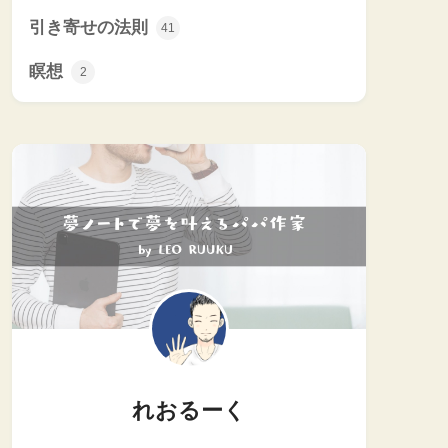
引き寄せの法則
41
瞑想
2
れおるーく