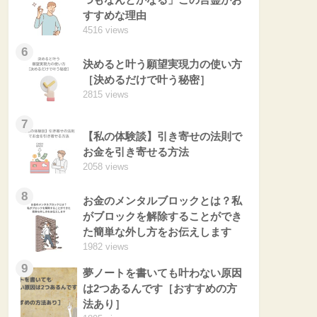
すすめな理由
4516 views
6
決めると叶う願望実現力の使い方
［決めるだけで叶う秘密］
2815 views
7
【私の体験談】引き寄せの法則で
お金を引き寄せる方法
2058 views
8
お金のメンタルブロックとは？私
がブロックを解除することができ
た簡単な外し方をお伝えします
1982 views
9
夢ノートを書いても叶わない原因
は2つあるんです［おすすめの方
法あり］