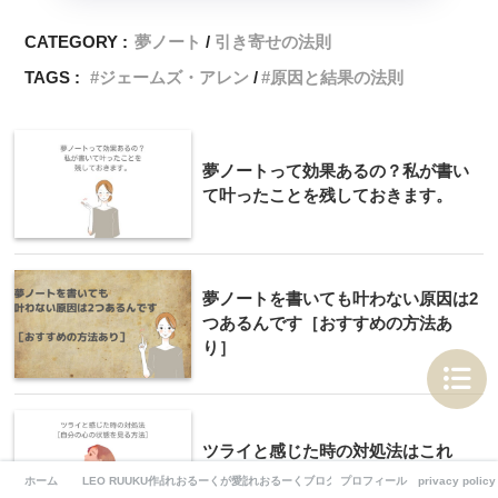
CATEGORY :
夢ノート
引き寄せの法則
TAGS :
ジェームズ・アレン
原因と結果の法則
夢ノートって効果あるの？私が書い
て叶ったことを残しておきます。
夢ノートを書いても叶わない原因は2
つあるんです［おすすめの方法あ
り］
ツライと感じた時の対処法はこれ
［自分の心の状態を見る方法］
ホーム
LEO RUUKU作品リンク集
れおるーくが愛読するおすすめ書籍
れおるーくブログについて
プロフィール
privacy policy